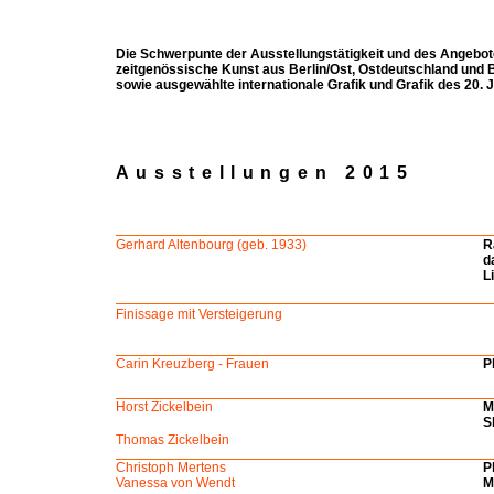
Die Schwerpunte der Ausstellungstätigkeit und des Angebot
zeitgenössische Kunst aus Berlin/Ost, Ostdeutschland und B
sowie ausgewählte internationale Grafik und Grafik des 20. 
Ausstellungen 2015
Gerhard Altenbourg (geb. 1933)
R
d
L
Finissage mit Versteigerung
Carin Kreuzberg - Frauen
P
Horst Zickelbein
M
S
Thomas Zickelbein
Christoph Mertens
P
Vanessa von Wendt
M