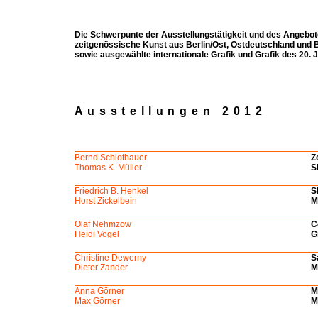
Die Schwerpunte der Ausstellungstätigkeit und des Angebot
zeitgenössische Kunst aus Berlin/Ost, Ostdeutschland und B
sowie ausgewählte internationale Grafik und Grafik des 20. 
Ausstellungen 2012
Bernd Schlothauer
Z
Thomas K. Müller
S
Friedrich B. Henkel
S
Horst Zickelbein
M
Olaf Nehmzow
C
Heidi Vogel
G
Christine Dewerny
S
Dieter Zander
M
Anna Görner
M
Max Görner
M