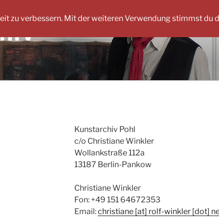
eit zu verbessern. Mit der weiteren Verwendung stimmst du 
HIV
Kunstarchiv Pohl
c/o Christiane Winkler
Wollankstraße 112a
13187 Berlin-Pankow
Christiane Winkler
Fon: ‭+49 151 64672353‬
Email:
christiane [at] rolf-winkler [dot] n