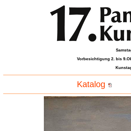
Samstag
Vorbesichtigung 2. bis 9.O
Kunstag
Katalog
-
-- -- 