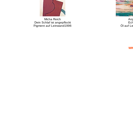
Micha Reich
Anj
Dein Schlaf ist angepflockt
Ech
Pigment auf Leinwand1996
Öl auf L
ww