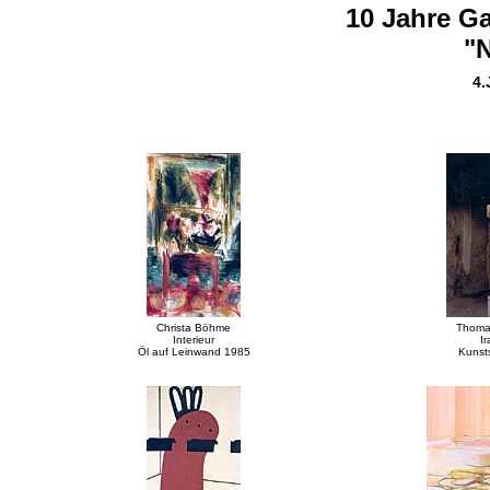
10 Jahre
Ga
"
4.
Christa Böhme
Thomas
Interieur
I
Öl auf Leinwand 1985
Kunst